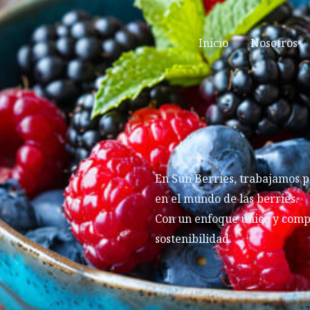
Inicio
Nosotros
En Sun Berries, trabajamos p
en el mundo de las berries.
Con un enfoque único y compro
sostenibilidad.