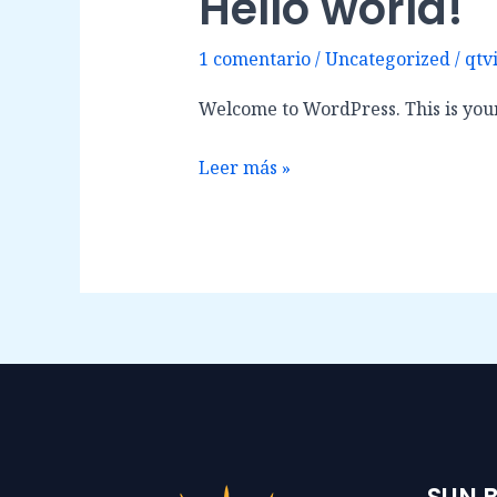
Hello world!
world!
1 comentario
/
Uncategorized
/
qtvi
Welcome to WordPress. This is your f
Leer más »