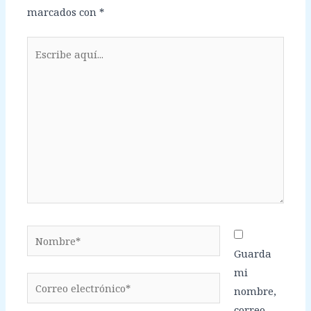
marcados con
*
Escribe
aquí...
Nombre*
Guarda
mi
Correo
nombre,
electrónico*
correo